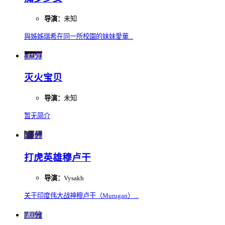
导演：
未知
與姊姊瑞希在同一所校園的妹妹愛華...
4.0分
灭火宝贝
导演：
未知
暂无简介
3.0分
打虎英雄穆卢干
导演：
Vysakh
关于印度伟大战神穆卢干（Murugan）...
7.0分