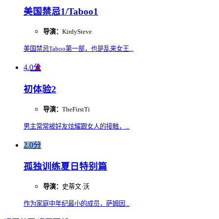
美国禁忌1/Taboo1
导演：
KirdySteve
美国禁忌Taboo第一部，也是乱来女王...
4.0分
初体验2
导演：
TheFirstTi
男主常常被好友炫耀跟女人的接触，...
2.0分
孤独训练夏日特别篇
导演：
史蒂文·沃
作为家庭中年纪最小的成员，萨姆因...