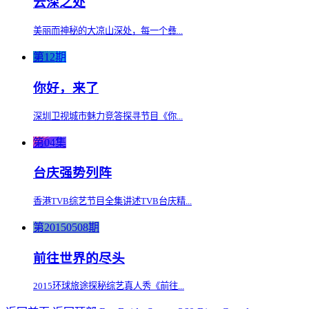
云深之处
美丽而神秘的大凉山深处，每一个彝...
第12期
你好，来了
深圳卫视城市魅力竞答探寻节目《你...
第04集
台庆强势列阵
香港TVB综艺节目全集讲述TVB台庆精...
第20150508期
前往世界的尽头
2015环球旅途探秘综艺真人秀《前往...