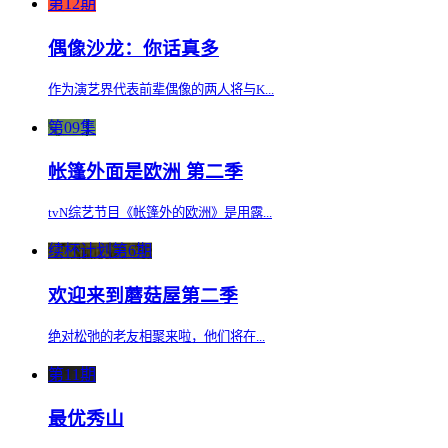
第12期
偶像沙龙：你话真多
作为演艺界代表前辈偶像的两人将与K...
第09集
帐篷外面是欧洲 第二季
tvN综艺节目《帐篷外的欧洲》是用露...
续杯计划第6期
欢迎来到蘑菇屋第二季
绝对松弛的老友相聚来啦，他们将在...
第11期
最优秀山