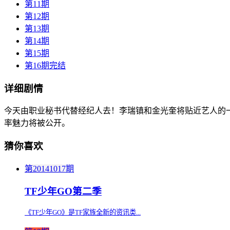
第11期
第12期
第13期
第14期
第15期
第16期完结
详细剧情
今天由职业秘书代替经纪人去！李瑞镇和金光奎将贴近艺人的
率魅力将被公开。
猜你喜欢
第20141017期
TF少年GO第二季
《TF少年GO》是TF家族全新的资讯类...