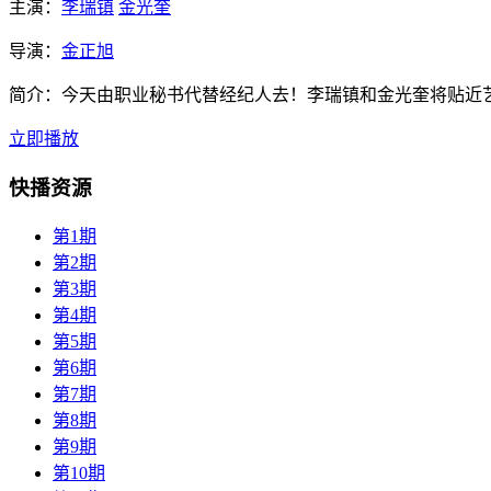
主演：
李瑞镇
金光奎
导演：
金正旭
简介：
今天由职业秘书代替经纪人去！李瑞镇和金光奎将贴近
立即播放
快播资源
第1期
第2期
第3期
第4期
第5期
第6期
第7期
第8期
第9期
第10期