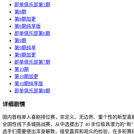
即单俱乐部第5期
第8期
第8期加更
第8期纯享版
即单俱乐部第6期
第9期
第9期纯享
第9期加更
即单俱乐部第7期
第10期
第10期加更
第10期纯享版
即单俱乐部第8期
详细剧情
国内首档单人喜剧排位赛，非定义、无边界、重个性的新型喜剧形
全国性线下多城挑战赛，从中选拔出了 40 余位极具潜力的
选手们需要使出浑身解数，接受嘉宾和观众的检验，在多轮赛