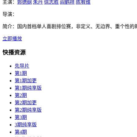
主演：
郭德纲
朱丹
徐志胜
阎鹤祥
陈宥维
导演：
简介：
国内首档单人喜剧排位赛，非定义、无边界、重个性的
立即播放
快播资源
先导片
第1期
第1期加更
第1期纯享版
第2期
第2期加更
第2期纯享版
第3期
3期纯享版
第4期