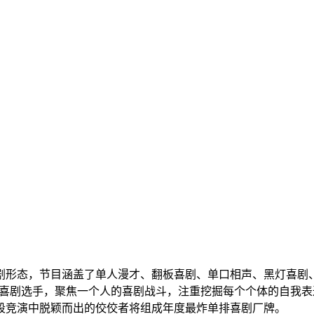
态，节目涵盖了单人漫才、翻板喜剧、单口相声、黑灯喜剧、独角
“新”喜剧选手，聚焦一个人的喜剧战斗，注重挖掘每个个体的自
段竞演中脱颖而出的佼佼者将组成年度最炸单排喜剧厂牌。