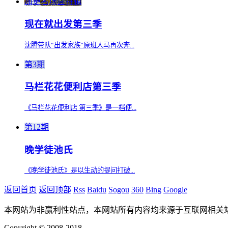
加更名场面特辑
现在就出发第三季
沈腾带队“出发家族”原班人马再次奔...
第3期
马栏花花便利店第三季
《马栏花花便利店 第三季》是一档便...
第12期
晚学徒池氏
《晚学徒池氏》是以生动的提问打破...
返回首页
返回顶部
Rss
Baidu
Sogou
360
Bing
Google
本网站为非赢利性站点，本网站所有内容均来源于互联网相关
Copyright © 2008-2018