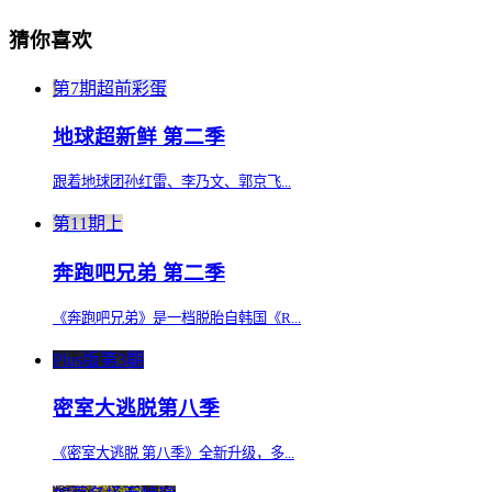
猜你喜欢
第7期超前彩蛋
地球超新鲜 第二季
跟着地球团孙红雷、李乃文、郭京飞...
第11期上
奔跑吧兄弟 第二季
《奔跑吧兄弟》是一档脱胎自韩国《R...
Plus版第3期
密室大逃脱第八季
《密室大逃脱 第八季》全新升级，多...