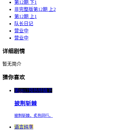
第12期 下1
非完整版第12期 上2
第12期 上1
队长日记
营业中
营业中
详细剧情
暂无简介
猜你喜欢
第0817预热特辑下
披荆斩棘
披荆斩棘，炙热同行。
语言纯享