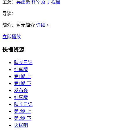
主演：
吴建豪
朴宰范
丁程鑫
导演：
简介：
暂无简介
详细 >
立即播放
快播资源
队长日记
纯享版
第1期 上
第1期 下
发布会
纯享版
队长日记
第2期 上
第2期 下
火锅吧