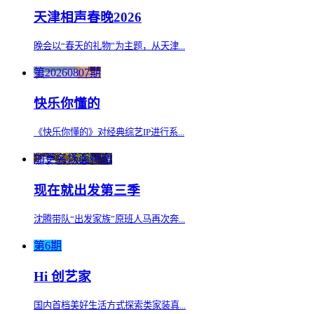
天津相声春晚2026
晚会以“春天的礼物”为主题，从天津...
第20260807期
快乐你懂的
《快乐你懂的》对经典综艺IP进行系...
加更名场面特辑
现在就出发第三季
沈腾带队“出发家族”原班人马再次奔...
第6期
Hi 创艺家
国内首档美好生活方式探索类家装真...