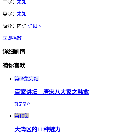
主演：
未知
导演：
未知
简介：
内详
详细 >
立即播放
详细剧情
猜你喜欢
第06集完结
百家讲坛—唐宋八大家之韩愈
暂无简介
第10集
大湾区的11种魅力