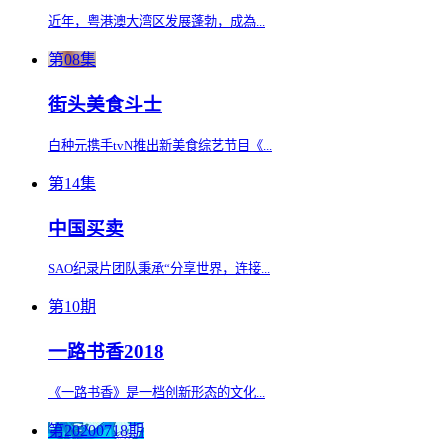
近年，粤港澳大湾区发展蓬勃，成為...
第08集
街头美食斗士
白种元携手tvN推出新美食综艺节目《...
第14集
中国买卖
SAO纪录片团队秉承“分享世界，连接...
第10期
一路书香2018
《一路书香》是一档创新形态的文化...
第20200718期