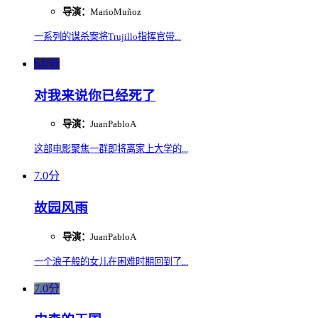
导演：
MarioMuñoz
一系列的谋杀案将Trujillo指挥官带...
6.0分
对我来说你已经死了
导演：
JuanPabloA
这部电影聚焦一群即将离家上大学的...
7.0分
故园风雨
导演：
JuanPabloA
一个浪子般的女儿在困难时期回到了...
7.0分