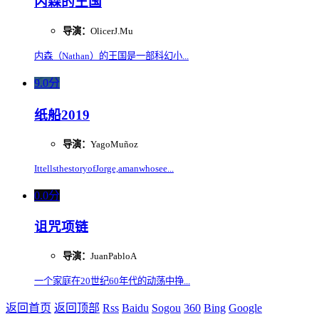
内森的王国
导演：
OlicerJ.Mu
内森（Nathan）的王国是一部科幻小...
9.0分
纸船2019
导演：
YagoMuñoz
IttellsthestoryofJorge,amanwhosee...
0.0分
诅咒项链
导演：
JuanPabloA
一个家庭在20世纪60年代的动荡中挣...
返回首页
返回顶部
Rss
Baidu
Sogou
360
Bing
Google