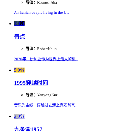
导演：
KouroshAha
An Iranian couple living in the U...
1.0分
奇点
导演：
RobertKoub
2020年，伊利亚作为世界上最大的机...
5.0分
1995穿越时间
导演：
YanyongKur
音乐为主线，穿越过去迷上喜欢爸爸...
2.0分
九条命1957