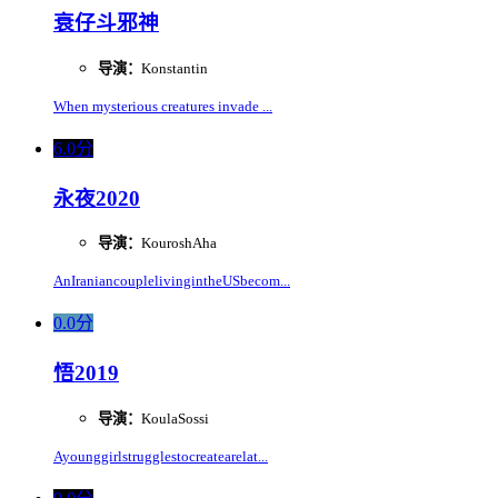
衰仔斗邪神
导演：
Konstantin
When mysterious creatures invade ...
6.0分
永夜2020
导演：
KouroshAha
AnIraniancouplelivingintheUSbecom...
0.0分
悟2019
导演：
KoulaSossi
Ayounggirlstrugglestocreatearelat...