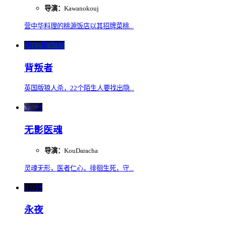
导演：
Kawanokouj
营中华料理的桃源饭店以其招牌菜桃...
第12集完结
背叛者
英国版狼人杀，22个陌生人要找出隐...
3.0分
无影医魂
导演：
KouDaracha
灵魂无形，医者仁心，徘徊生死，守...
0.0分
永夜