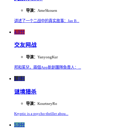
导演：
ArneSkouen
讲述了一个二战中的真实故事：Jan B...
4.0分
交友网战
导演：
YanyongKur
邦和茱兒，兩個App新創團隊負責人；...
1.0分
谜境猎杀
导演：
KourtneyRo
Kryptic is a psycho-thriller abou...
5.0分