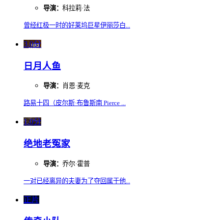
导演：
科拉莉·法
曾经红极一时的好莱坞巨星伊丽莎白...
3.0分
日月人鱼
导演：
肖恩·麦克
路易十四（皮尔斯·布鲁斯南 Pierce ...
1.0分
绝地老冤家
导演：
乔尔·霍普
一对已经离异的夫妻为了夺回属于他...
正片