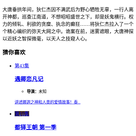
大唐垂拱年间，狄仁杰因不满武后为野心牺牲无辜，一行人离
开神都，巡查江南道，不想昭昭盛世之下，却是妖鬼横行。权
力的倾轧、利欲的贪糜、执念的癫狂……将狄仁杰拉入了一个
个精心编织的弥天大网之中。诡案在前，迷雾遮眼，大唐神探
以近妖之智探微毫，以天人之技窥人心。
猜你喜欢
第43集
遇卿恋凡记
导演：
未知
讲述娜迦之神和人类的爱情故事！泰...
第10集
都铎王朝 第一季