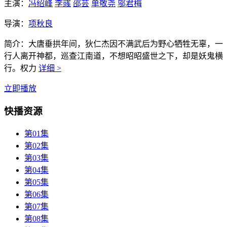
主演：
冯绍峰
李彧
邵芸
单敬尧
邬君梅
导演：
项秋良
简介：
大唐垂拱年间，狄仁杰因不满武后为野心牺牲无辜，一
行人离开神都，巡查江南道，不想昭昭盛世之下，却是妖鬼横
行。权力
详细 >
立即播放
快播资源
第01集
第02集
第03集
第04集
第05集
第06集
第07集
第08集