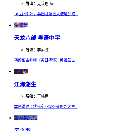
导演：
克莱恩·唐
16世纪中叶，英国驻法国大使遭到暗...
全45集
天龙八部 粤语中字
导演：
李添胜
丐帮帮主乔峰（黄日华饰）英雄盖世...
第28集
江海潮生
导演：
王伟民
本剧讲述了状元实业家张謇创办大生...
第24集完结
云之羽