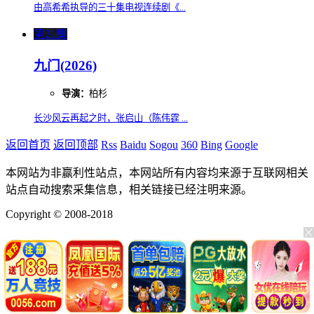
由高希希执导的三十集电视连续剧《...
第21集
九门(2026)
导演：
柏杉
长沙风云再起之时，张启山（陈伟霆 ...
返回首页
返回顶部
Rss
Baidu
Sogou
360
Bing
Google
本网站为非赢利性站点，本网站所有内容均来源于互联网相关
站点自动搜索采集信息，相关链接已经注明来源。
Copyright © 2008-2018