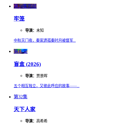
第24集完结
牢笼
导演：
未知
中秋灭门夜，秦家遗孤秦时月被督军...
第14集
盲盒 (2026)
导演：
贾景晖
五个相互独立，又彼此呼应的故事——...
第32集
天下人家
导演：
高希希