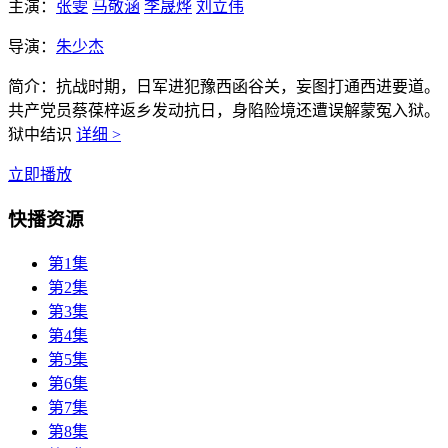
主演：
张雯
马敬涵
李晟烨
刘立伟
导演：
朱少杰
简介：
抗战时期，日军进犯豫西函谷关，妄图打通西进要道。
共产党员蔡葆梓返乡发动抗日，身陷险境还遭误解蒙冤入狱。
狱中结识
详细 >
立即播放
快播资源
第1集
第2集
第3集
第4集
第5集
第6集
第7集
第8集