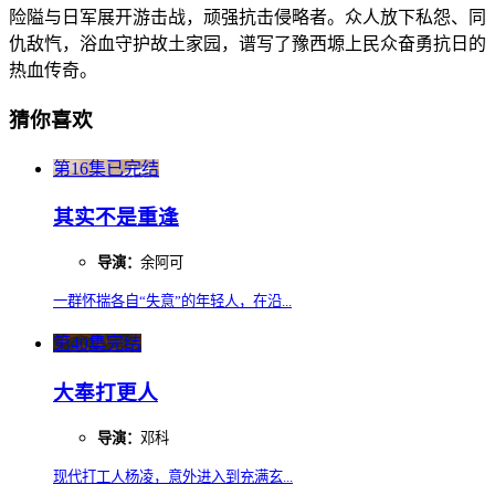
险隘与日军展开游击战，顽强抗击侵略者。众人放下私怨、同
仇敌忾，浴血守护故土家园，谱写了豫西塬上民众奋勇抗日的
热血传奇。
猜你喜欢
第16集已完结
其实不是重逢
导演：
余阿可
一群怀揣各自“失意”的年轻人，在沿...
第40集完结
大奉打更人
导演：
邓科
现代打工人杨凌，意外进入到充满玄...