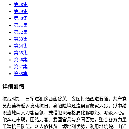
第28集
第29集
第30集
第31集
第32集
第33集
第34集
第35集
第36集
第37集
第38集
详细剧情
抗战时期，日军进犯豫西函谷关，妄图打通西进要道。共产党
员蔡葆梓返乡发动抗日，身陷险境还遭误解蒙冤入狱。狱中结
识当地两大刀客首领，凭借胆识与格局化解恩怨、凝聚人心。
他奔走串联，团结刀客、爱国官兵与乡间百姓，整合各方力量
组建抗日队伍。众人依托黄土塬地利优势，利用地坑院、山道