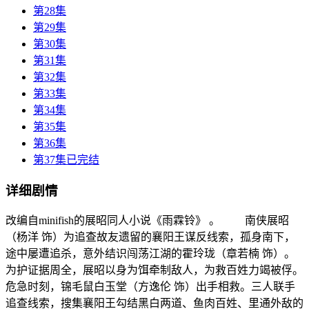
第28集
第29集
第30集
第31集
第32集
第33集
第34集
第35集
第36集
第37集已完结
详细剧情
改编自minifish的展昭同人小说《雨霖铃》 。 南侠展昭
（杨洋 饰）为追查故友遗留的襄阳王谋反线索，孤身南下，
途中屡遭追杀，意外结识闯荡江湖的霍玲珑（章若楠 饰）。
为护证据周全，展昭以身为饵牵制敌人，为救百姓力竭被俘。
危急时刻，锦毛鼠白玉堂（方逸伦 饰）出手相救。三人联手
追查线索，搜集襄阳王勾结黑白两道、鱼肉百姓、里通外敌的