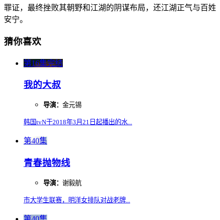
罪证，最终挫败其朝野和江湖的阴谋布局，还江湖正气与百姓
安宁。
猜你喜欢
第16集完结
我的大叔
导演：
金元锡
韩国tvN于2018年3月21日起播出的水...
第40集
青春抛物线
导演：
谢毅航
市大学生联赛，明洋女排队对战老牌...
第40集