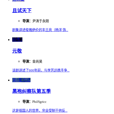
且试天下
导演：
尹涛于永刚
剧集讲述俊雅绝伦的丰兰息（杨洋 饰...
前传2
元敬
导演：
金尚昊
该剧讲述了600年前，与李芳远携手争...
第8集完结
黑袍纠察队第五季
导演：
PhilSgricc
这是祖国人的世界，完全受制于他反...