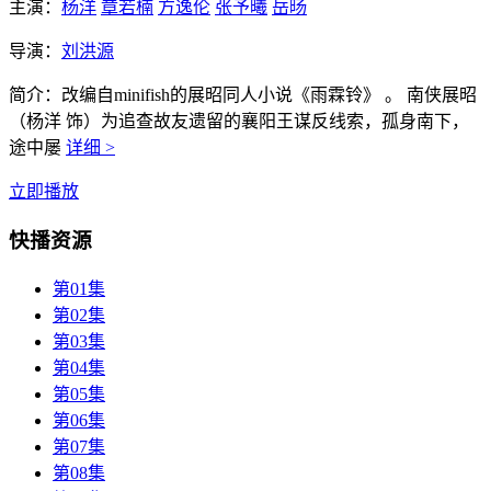
主演：
杨洋
章若楠
方逸伦
张予曦
岳旸
导演：
刘洪源
简介：
改编自minifish的展昭同人小说《雨霖铃》 。 南侠展昭
（杨洋 饰）为追查故友遗留的襄阳王谋反线索，孤身南下，
途中屡
详细 >
立即播放
快播资源
第01集
第02集
第03集
第04集
第05集
第06集
第07集
第08集