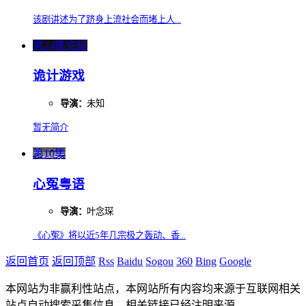
该剧讲述为了跻身上流社会而堵上人...
第24集完结
诡计游戏
导演：
未知
暂无简介
第10集
心冤粤语
导演：
叶念琛
《心冤》将以近5年几宗极之轰动、香...
返回首页
返回顶部
Rss
Baidu
Sogou
360
Bing
Google
本网站为非赢利性站点，本网站所有内容均来源于互联网相关
站点自动搜索采集信息，相关链接已经注明来源。