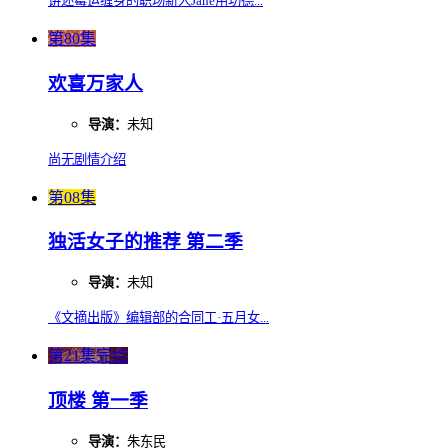
讲述霉运缠身的职场新人Jane用功德...
第80集
欢喜万家人
导演：
未知
尚无剧情介绍
第08集
独活女子的推荐 第二季
导演：
未知
《文摘出版》编辑部的合同工·五月女...
第21集完结
顶楼 第一季
导演：
朱东民