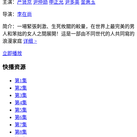
主演：
严贤京
尹仲勋
申正允
尹多英
金惠玉
导演：
李在尚
简介：
一場緊張刺激、生死攸關的較量，在世界上最完美的男
人和笨拙的女人之間展開！這是一部由不同世代的人共同寫的
浪漫家庭
详细 >
立即播放
快播资源
第1集
第2集
第3集
第4集
第5集
第6集
第7集
第8集