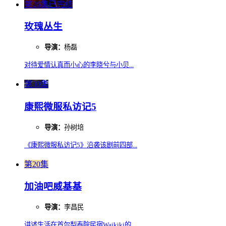
第26集已完结
玫瑰丛生
导演：
杨磊
对待爱情认真而小心的李晓兮与小贝...
第30集
康熙微服私访记5
导演：
孙树培
《康熙微服私访记5》沿袭该剧前四部...
第20集
加油吧威基基
导演：
李昌民
讲述生活在首尔梨泰院民宿Waikiki的...