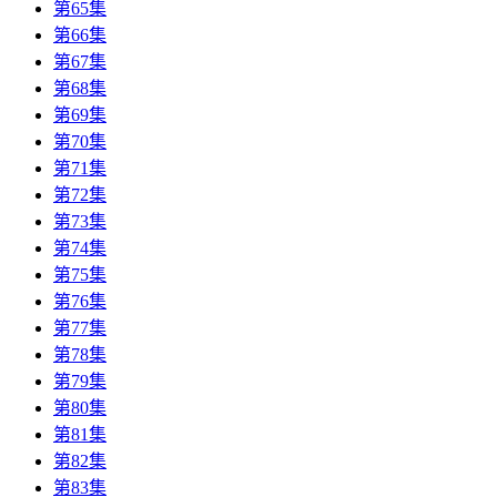
第65集
第66集
第67集
第68集
第69集
第70集
第71集
第72集
第73集
第74集
第75集
第76集
第77集
第78集
第79集
第80集
第81集
第82集
第83集