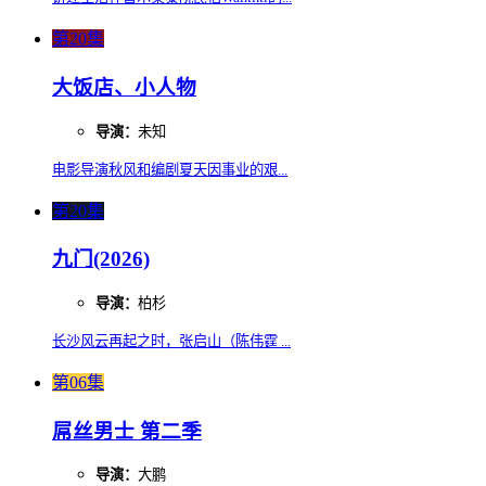
第20集
大饭店、小人物
导演：
未知
电影导演秋风和编剧夏天因事业的艰...
第20集
九门(2026)
导演：
柏杉
长沙风云再起之时，张启山（陈伟霆 ...
第06集
屌丝男士 第二季
导演：
大鹏