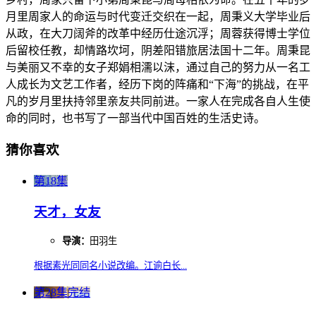
月里周家人的命运与时代变迁交织在一起，周秉义大学毕业后
从政，在大刀阔斧的改革中经历仕途沉浮；周蓉获得博士学位
后留校任教，却情路坎坷，阴差阳错旅居法国十二年。周秉昆
与美丽又不幸的女子郑娟相濡以沫，通过自己的努力从一名工
人成长为文艺工作者，经历下岗的阵痛和“下海”的挑战，在平
凡的岁月里扶持邻里亲友共同前进。一家人在完成各自人生使
命的同时，也书写了一部当代中国百姓的生活史诗。
猜你喜欢
第18集
天才，女友
导演：
田羽生
根据素光同同名小说改编。江逾白长...
第28集完结