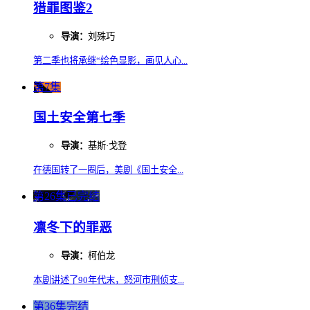
猎罪图鉴2
导演：
刘殊巧
第二季也将承继“绘色显影，画见人心...
第7集
国土安全第七季
导演：
基斯·戈登
在德国转了一圈后，美剧《国土安全...
第26集已完结
凛冬下的罪恶
导演：
柯伯龙
本剧讲述了90年代末，怒河市刑侦支...
第36集完结