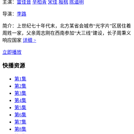
主演：
雷佳音
辛柏青
宋佳
殷桃
陈道明
导演：
李路
简介：
上世纪七十年代末，北方某省会城市“光字片”区居住着
周姓一家，父亲周志刚在西南参加“大三线”建设，长子周秉义
响应国家
详细 >
立即播放
快播资源
第1集
第2集
第3集
第4集
第5集
第6集
第7集
第8集