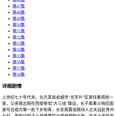
第47集
第48集
第49集
第50集
第51集
第52集
第53集
第54集
第55集
第56集
第57集
第58集
详细剧情
上世纪七十年代末，北方某省会城市“光字片”区居住着周姓一
家，父亲周志刚在西南参加“大三线”建设，长子周秉义响应国
家号召成为第一批下乡知青，长女周蓉追随诗人丈夫远赴贵州
乡村，周家只留下小弟周秉昆与周母相依为命。在五十年的岁