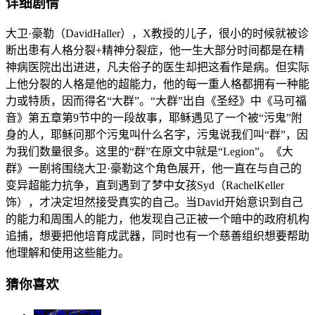
详细剧情
大卫·豪勒（DavidHaller），X教授的儿子，很小的时候就被诊
断出患有人格分裂+精神分裂症，他一生大部分时间都是在精
神病医院出出进进，凡夫俗子的医生却把这看作是病。但实际
上他分裂的人格是他的超能力，他的每一重人格都拥有一种能
力或特质，因而得名“大群”。“大群”出自《圣经》中《马可福
音》第五章第9节中的一段故事，耶稣遇见了一个被“污鬼”附
身的人，耶稣问那个污鬼叫什么名字，污鬼说我们叫“群”，因
为我们数量很多。这里的“群”在原文中就是“Legion”。《大
群》一剧将围绕大卫·豪勒这个角色展开，他一直在与自己的
变异超能力抗争，直到遇到了梦中女孩Syd（RachelKeller
饰），才决定坦然接受真实的自己。当David开始意识到自己
的能力和周围人的能力，他发现自己正被一个暗中的政府机构
追捕，想要把他培育成武器，同时也有一个慈善组织想要帮助
他理解和使用这些能力。
猜你喜欢