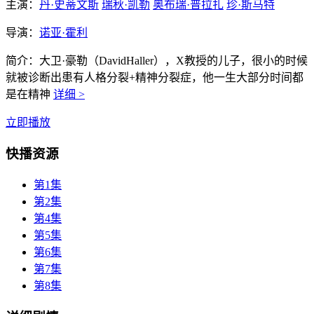
主演：
丹·史蒂文斯
瑞秋·凯勒
奥布瑞·普拉扎
珍·斯马特
导演：
诺亚·霍利
简介：
大卫·豪勒（DavidHaller），X教授的儿子，很小的时候
就被诊断出患有人格分裂+精神分裂症，他一生大部分时间都
是在精神
详细 >
立即播放
快播资源
第1集
第2集
第4集
第5集
第6集
第7集
第8集