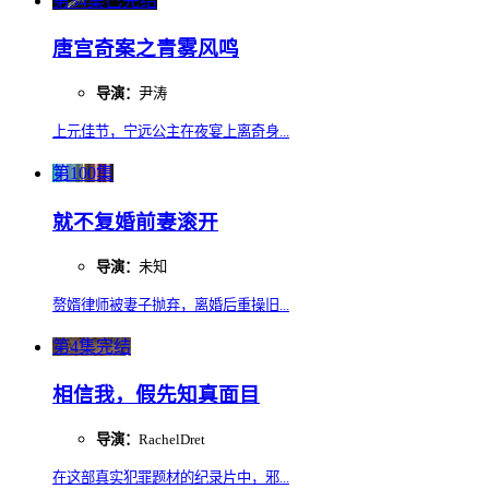
第34集已完结
唐宫奇案之青雾风鸣
导演：
尹涛
上元佳节，宁远公主在夜宴上离奇身...
第100集
就不复婚前妻滚开
导演：
未知
赘婿律师被妻子抛弃，离婚后重操旧...
第4集完结
相信我，假先知真面目
导演：
RachelDret
在这部真实犯罪题材的纪录片中，邪...