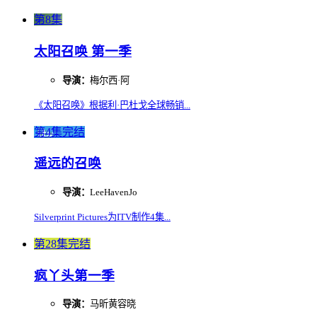
第8集
太阳召唤 第一季
导演：
梅尔西·阿
《太阳召唤》根据利·巴杜戈全球畅销...
第4集完结
遥远的召唤
导演：
LeeHavenJo
Silverprint Pictures为ITV制作4集...
第28集完结
疯丫头第一季
导演：
马昕黄容晓