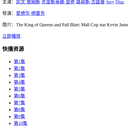
主演：
凯文·詹姆斯
克里斯蒂娜·里奇
路易斯·古兹曼
Joey
Diaz
导演：
爱德华·德雷克
简介：
The King of Queens and Pall Blart: Mall Cop star Kevin James
立即播放
快播资源
第1集
第2集
第3集
第4集
第5集
第6集
第7集
第8集
第9集
第10集