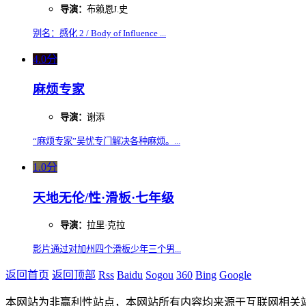
导演：
布赖恩J.史
别名：感化 2 / Body of Influence ...
4.0分
麻烦专家
导演：
谢添
“麻烦专家”吴忧专门解决各种麻烦。...
1.0分
天地无伦/性·滑板·七年级
导演：
拉里·克拉
影片通过对加州四个滑板少年三个男...
返回首页
返回顶部
Rss
Baidu
Sogou
360
Bing
Google
本网站为非赢利性站点，本网站所有内容均来源于互联网相关