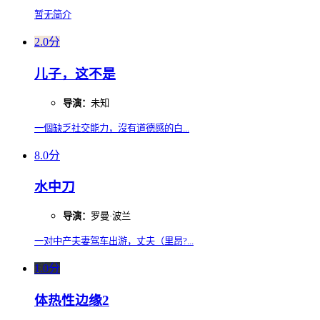
暂无简介
2.0分
儿子，这不是
导演：
未知
一個缺乏社交能力，沒有道德感的白...
8.0分
水中刀
导演：
罗曼·波兰
一对中产夫妻驾车出游，丈夫（里昂?...
1.0分
体热性边缘2