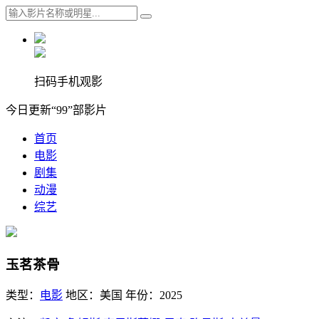
扫码手机观影
今日更新“99”部影片
首页
电影
剧集
动漫
综艺
玉茗茶骨
类型：
电影
地区：
美国
年份：
2025