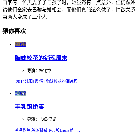
画家有一位黑妻子子与孩子时，她虽然有一点意外，但仍然邀
请他们全家去巴黎与她相会，而他们真的这么做了，情欲关系
由两人变成了三个人
猜你喜欢
7.0分
胸妹校花的销魂周末
导演：
权锡章
[2014韩国][剧情][胸妹校花的销魂周...
0.0分
丰乳镇娇妻
导演：
吉姆·温诺
著名影星.独家播放 Rob和Laura是一...