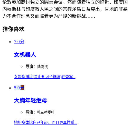
伦敦参加商讨独立的圆桌会议。然而随着独立的临近，印度国
内穆斯林与印度教人民之间的宗教矛盾日益突出，甘地的非暴
力不合作理念又面临着更为严峻的新挑战……
猜你喜欢
7.0分
女机器人
导演：
陆剑明
女督察谢玲(青山知可子饰演)在查案...
5.0分
大胸年轻继母
导演：
버드맨텟페
她的身体比自己年轻，而且更具性感...