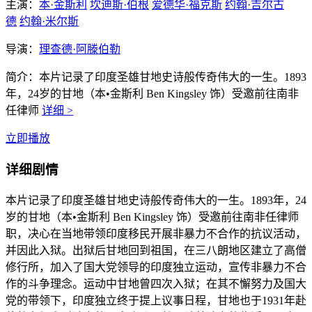
主演：
本·金斯利
坎迪斯·伯根
爱德华·福克斯
约翰·吉尔古
德
约翰·米尔斯
导演：
理查德·阿滕伯勒
简介：
本片记录了印度圣雄甘地史诗般传奇伟大的一生。1893
年，24岁的甘地（本•金斯利 Ben Kingsley 饰）受邀前往南非
任律师
详细 >
立即播放
详细剧情
本片记录了印度圣雄甘地史诗般传奇伟大的一生。1893年，24
岁的甘地（本•金斯利 Ben Kingsley 饰）受邀前往南非任律师
职，决心在当地带领印度移民开展非暴力不合作的抗议活动，
并因此入狱。出狱后甘地回到祖国，在三八朗地区建立了高僧
修行所，加入了国大党领导的印度独立运动，宣传非暴力不合
作的斗争理念。运动中甘地曾四次入狱；在其不懈努力及国大
党的带领下，印度独立终于提上议事日程，甘地也于1931年赴